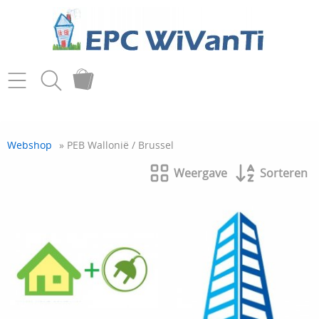
Home
Webshop
» PEB Wallonië / Brussel
EPC: wanneer nodig?
Weergave
Sorteren
Praktische afspraken
Blog